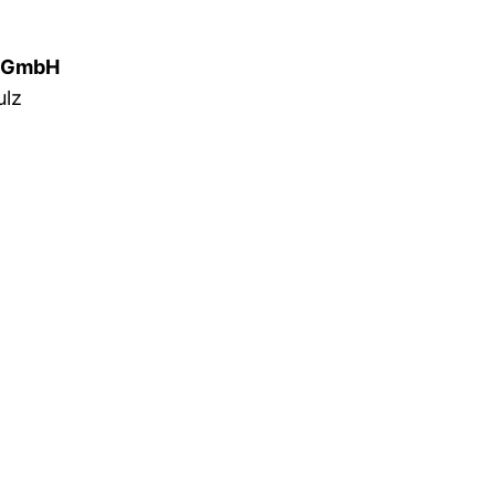
u GmbH
ulz